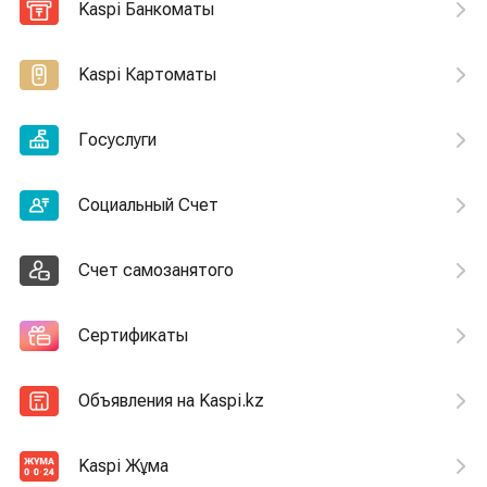
Kaspi Банкоматы
Kaspi Картоматы
Госуслуги
Социальный Cчет
Счет самозанятого
Сертификаты
Объявления на Kaspi.kz
Kaspi Жұма