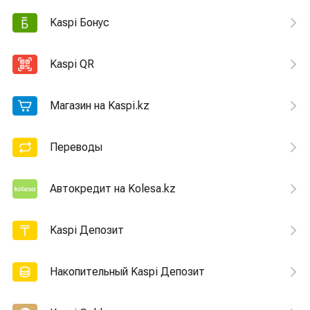
Kaspi Бонус
Kaspi QR
Магазин на Kaspi.kz
Переводы
Автокредит на Kolesa.kz
Kaspi Депозит
Накопительный Kaspi Депозит