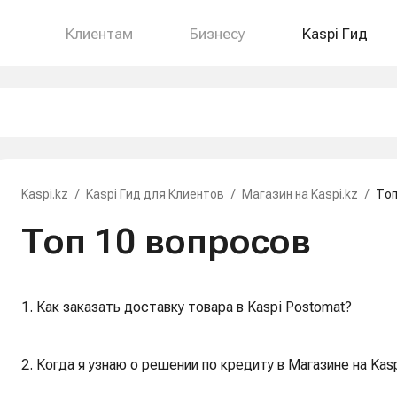
Клиентам
Бизнесу
Kaspi Гид
Kaspi.kz
/
Kaspi Гид для Клиентов
/
Магазин на Kaspi.kz
/
Топ
Топ 10 вопросов
1. Как заказать доставку товара в Kaspi Postomat?
2. Когда я узнаю о решении по кредиту в Магазине на Kas