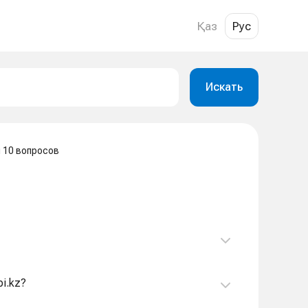
Қаз
Рус
Искать
 10 вопросов
pi.kz?