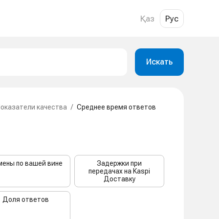
Қаз
Рус
Искать
оказатели качества
/
Среднее время ответов
ены по вашей вине
Задержки при
передачах на Kaspi
Доставку
Доля ответов