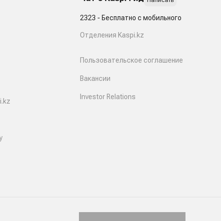
Написать
2323 - Бесплатно с мобильного
Отделения Kaspi.kz
Пользовательское соглашение
Вакансии
Investor Relations
.kz
y