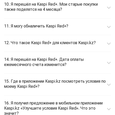
10. Я перешёл на Kaspi Red+. Мои старые покупки
также поделятся на 4 месяца?
11. Я могу обналичить Kaspi Red+?
12. Что такое Kaspi Red+ для клиентов Kaspi.kz?
14. Я перешёл на Kaspi Red+. Дата оплаты
ежемесячного счета изменится?
15. Где в приложении Kaspi.kz посмотреть условия по
моему Kaspi Red+?
16. Я получил предложение в мобильном приложении
Kaspi.kz «Улучшите условия Kaspi Red». Что это
значит?