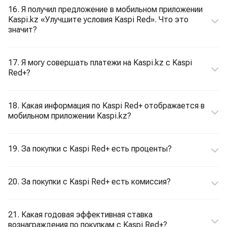
16. Я получил предложение в мобильном приложении
Kaspi.kz «Улучшите условия Kaspi Red». Что это
значит?
17. Я могу совершать платежи на Kaspi.kz с Kaspi
Red+?
18. Какая информация по Kaspi Red+ отображается в
мобильном приложении Kaspi.kz?
19. За покупки с Kaspi Red+ есть проценты?
20. За покупки с Kaspi Red+ есть комиссия?
21. Какая годовая эффективная ставка
вознаграждения по покупкам с Kaspi Red+?