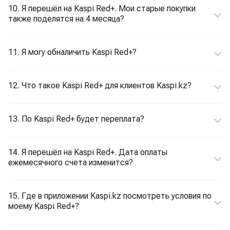
10. Я перешёл на Kaspi Red+. Мои старые покупки
также поделятся на 4 месяца?
11. Я могу обналичить Kaspi Red+?
12. Что такое Kaspi Red+ для клиентов Kaspi.kz?
13. По Kaspi Red+ будет переплата?
14. Я перешёл на Kaspi Red+. Дата оплаты
ежемесячного счета изменится?
15. Где в приложении Kaspi.kz посмотреть условия по
моему Kaspi Red+?