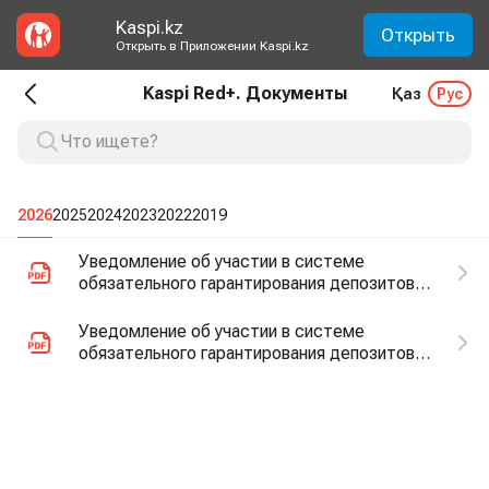
Kaspi.kz
Открыть
Открыть в Приложении Kaspi.kz
Kaspi Red+. Документы
Қаз
Рус
2026
2025
2024
2023
2022
2019
Уведомление об участии в системе
обязательного гарантирования депозитов
(форма утверждена АО "Казахстанский
фонд гарантирования депозитов" для
Уведомление об участии в системе
применения с 19.03.2026г.)
обязательного гарантирования депозитов
(форма утверждена АО "Казахстанский
фонд гарантирования депозитов" для
применения с 01.01.2026г.)