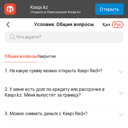
Kaspi.kz
Открыть
Открыть в Приложении Kaspi.kz
Условия. Общие вопросы
Қаз
Рус
Общие вопросы
Закрытие
1. На какую сумму можно открыть Kaspi Red+?
2. У меня есть долг по кредиту или рассрочке в
Kaspi.kz. Меня выпустят за границу?
3. Можно снимать деньги с Kaspi Red+?