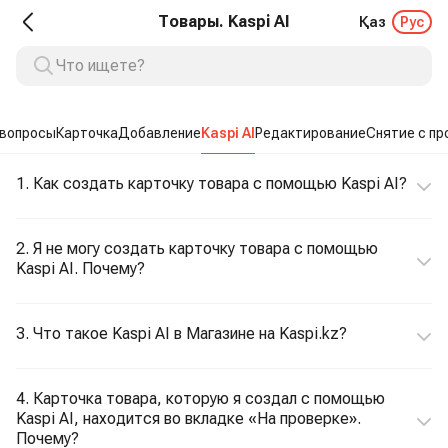
Товары. Kaspi AI
Қаз
Рус
вопросы
Карточка
Добавление
Kaspi AI
Редактирование
Снятие с п
1. Как создать карточку товара с помощью Kaspi AI?
2. Я не могу создать карточку товара с помощью
Kaspi AI. Почему?
3. Что такое Kaspi AI в Магазине на Kaspi.kz?
4. Карточка товара, которую я создал с помощью
Kaspi AI, находится во вкладке «На проверке».
Почему?