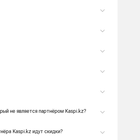
торый не является партнёром Kaspi.kz?
тнёра Kaspi.kz идут скидки?