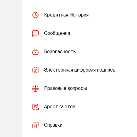
Кредитная История
Сообщения
Безопасность
Электронная цифровая подпись
Правовые вопросы
Арест счетов
Справки