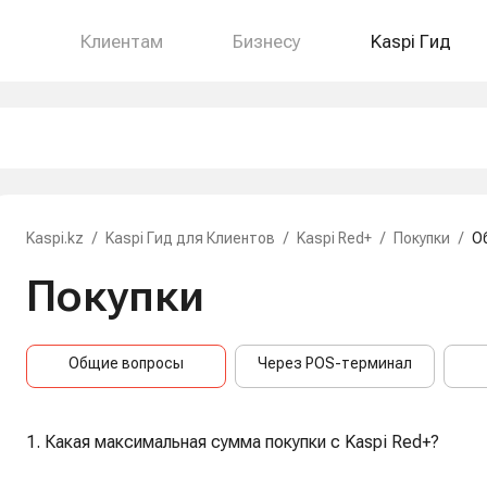
Клиентам
Бизнесу
Kaspi Гид
Kaspi.kz
/
Kaspi Гид для Клиентов
/
Kaspi Red+
/
Покупки
/
О
Покупки
Общие вопросы
Через POS-терминал
1. Какая максимальная сумма покупки с Kaspi Red+?