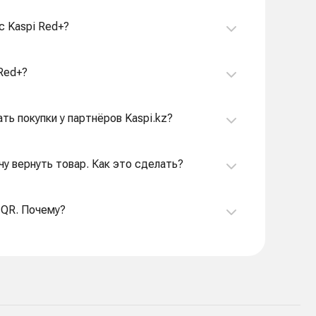
с Kaspi Red+?
 Red+?
ать покупки у партнёров Kaspi.kz?
чу вернуть товар. Как это сделать?
 QR. Почему?