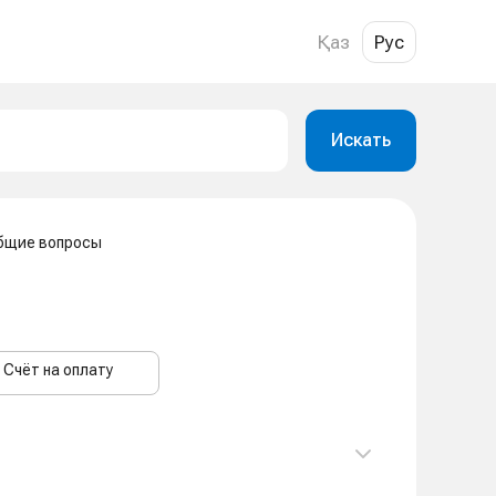
Қаз
Рус
Искать
бщие вопросы
Счёт на оплату