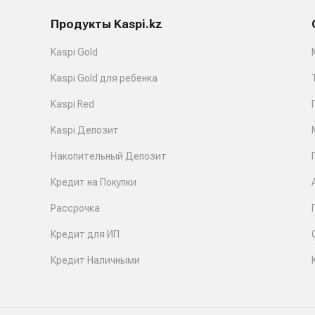
Продукты Kaspi.kz
Kaspi Gold
Kaspi Gold для ребенка
Kaspi Red
Kaspi Депозит
Накопительный Депозит
Кредит на Покупки
Рассрочка
Кредит для ИП
Кредит Наличными