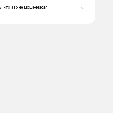
ть, что это не мошенники?