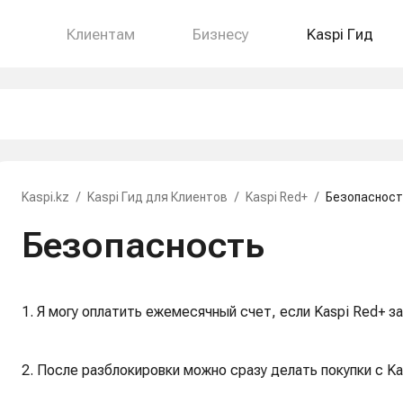
Клиентам
Бизнесу
Kaspi Гид
Kaspi.kz
/
Kaspi Гид для Клиентов
/
Kaspi Red+
/
Безопасност
Безопасность
1. Я могу оплатить ежемесячный счет, если Kaspi Red+ з
2. После разблокировки можно сразу делать покупки с Ka