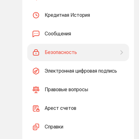
Кредитная История
Сообщения
Безопасность
Электронная цифровая подпись
Правовые вопросы
Арест счетов
Справки