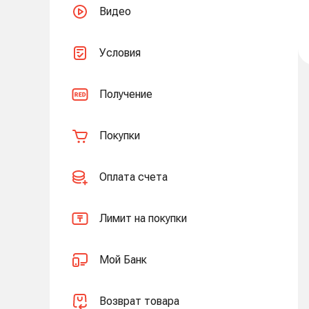
Видео
Условия
Получение
Покупки
Оплата счета
Лимит на покупки
Мой Банк
Возврат товара