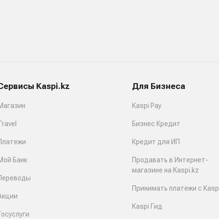
Сервисы Kaspi.kz
Для Бизнеса
Магазин
Kaspi Pay
Travel
Бизнес Кредит
Платежи
Кредит для ИП
Мой Банк
Продавать в Интернет-
магазине на Kaspi.kz
Переводы
Принимать платежи с Kaspi
Акции
Kaspi Гид
Госуслуги