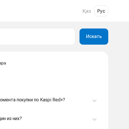
Қаз
Рус
Искать
ара
момента покупки по Kaspi Red+?
дин из них?