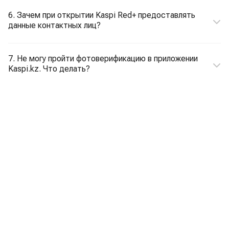
6. Зачем при открытии Kaspi Red+ предоставлять
данные контактных лиц?
7. Не могу пройти фотоверификацию в приложении
Kaspi.kz. Что делать?