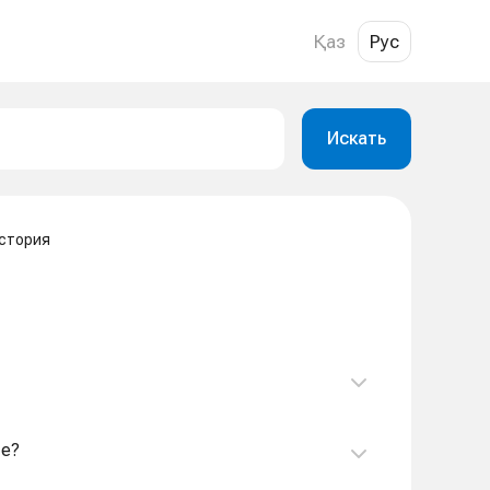
Қаз
Рус
Искать
стория
те?