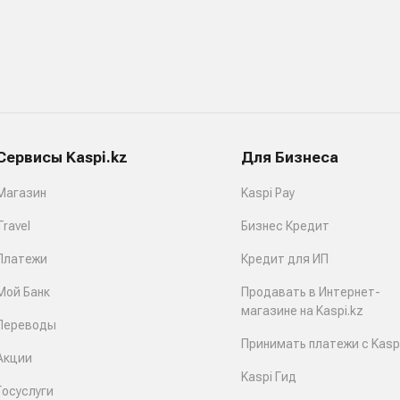
Сервисы Kaspi.kz
Для Бизнеса
Магазин
Kaspi Pay
Travel
Бизнес Кредит
Платежи
Кредит для ИП
Мой Банк
Продавать в Интернет-
магазине на Kaspi.kz
Переводы
Принимать платежи с Kaspi
Акции
Kaspi Гид
Госуслуги