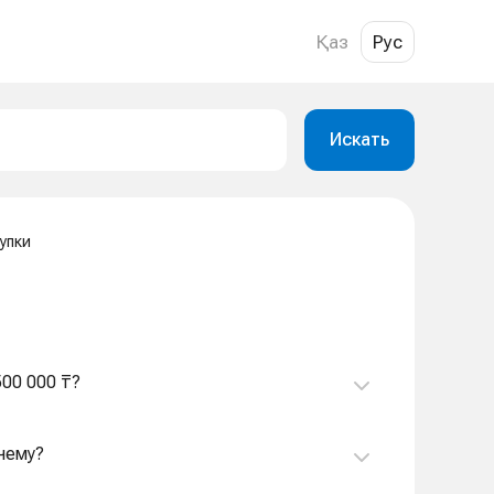
Қаз
Рус
Искать
упки
500 000 ₸?
очему?