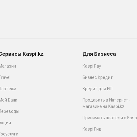
Сервисы Kaspi.kz
Для Бизнеса
Магазин
Kaspi Pay
Travel
Бизнес Кредит
Платежи
Кредит для ИП
Мой Банк
Продавать в Интернет-
магазине на Kaspi.kz
Переводы
Принимать платежи с Kaspi
Акции
Kaspi Гид
Госуслуги