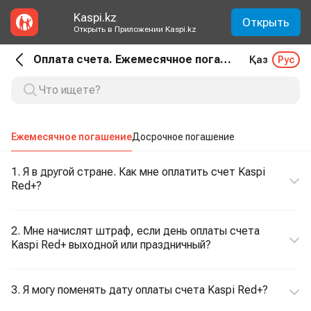
Kaspi.kz
Открыть
Открыть в Приложении Kaspi.kz
Оплата счета. Ежемесячное погашение
Қаз
Рус
Ежемесячное погашение
Досрочное погашение
1. Я в другой стране. Как мне оплатить счет Kaspi
Red+?
2. Мне начислят штраф, если день оплаты счета
Kaspi Red+ выходной или праздничный?
3. Я могу поменять дату оплаты счета Kaspi Red+?