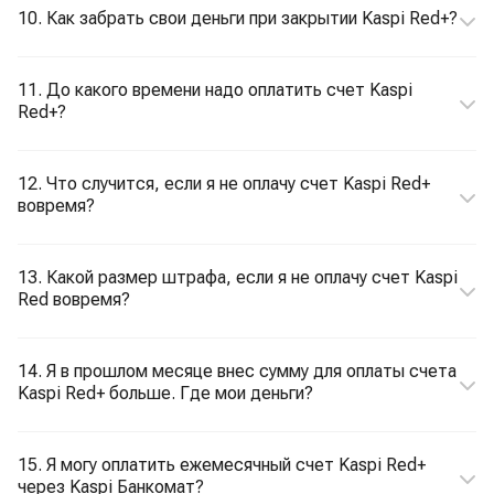
10. Как забрать свои деньги при закрытии Kaspi Red+?
11. До какого времени надо оплатить счет Kaspi
Red+?
12. Что случится, если я не оплачу счет Kaspi Red+
вовремя?
13. Какой размер штрафа, если я не оплачу счет Kaspi
Red вовремя?
14. Я в прошлом месяце внес сумму для оплаты счета
Kaspi Red+ больше. Где мои деньги?
15. Я могу оплатить ежемесячный счет Kaspi Red+
через Kaspi Банкомат?