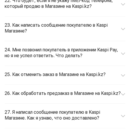
22. Что будет, если я не укажу IMEI-код телефона,
который продаю в Магазине на Kaspi.kz?
23. Как написать сообщение покупателю в Kaspi
Магазине?
24. Мне позвонил покупатель в приложении Kaspi Pay,
но я не успел ответить. Что делать?
25. Как отменить заказ в Магазине на Kaspi.kz?
26. Как обработать предзаказ в Магазине на Kaspi.kz?
27. Я написал сообщение покупателю в Kaspi
Магазине. Как я узнаю, что оно доставлено?