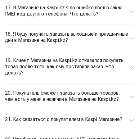
17. В Магазине на Kaspi.kz я по ошибке ввел в заказ
IMEI-код другого телефона. Что делать?
18. Я буду получать заказы в выходные и праздничные
дни в Магазине на Kaspi.kz?
19. Клиент Магазина на Kaspi.kz отказался покупать
товар после того, как ему доставили заказ. Что
делать?
20. Покупатель сможет заказать больше товаров,
чем есть у меня в наличии в Магазине на Kaspi.kz?
21. Как связаться с покупателем в Kaspi Магазине?