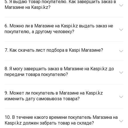
5. Я выдаю товар покупателю. Как завершить заказ в
Магазине на Kaspi.kz?
6. Можно ли в Магазине на Kaspi.kz выдать заказ не
покупателю, а другому человеку?
7. Как скачать лист подбора в Kaspi Магазине?
8. Я могу завершить заказ в Магазине на Kaspi.kz до
передачи товара покупателю?
9. Может ли покупатель в Магазине на Kaspi.kz
изменить дату самовывоза товара?
10. В течение какого времени покупатель Магазина на
Kaspi.kz должен забрать товар на складе?