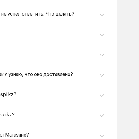
я не успел ответить. Что делать?
ак я узнаю, что оно доставлено?
spi.kz?
spi.kz?
pi Магазине?