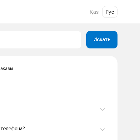
Қаз
Рус
Искать
Заказы
д телефона?