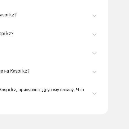
aspi.kz?
spi.kz?
е на Kaspi.kz?
aspi.kz, привязан к другому заказу. Что