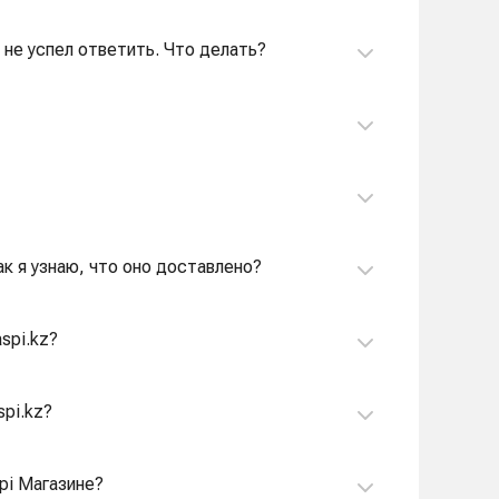
я не успел ответить. Что делать?
ак я узнаю, что оно доставлено?
spi.kz?
spi.kz?
pi Магазине?