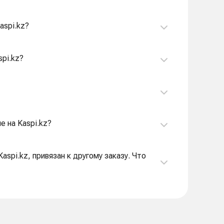
aspi.kz?
spi.kz?
е на Kaspi.kz?
aspi.kz, привязан к другому заказу. Что