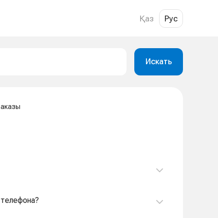
Қаз
Рус
Искать
Заказы
д телефона?