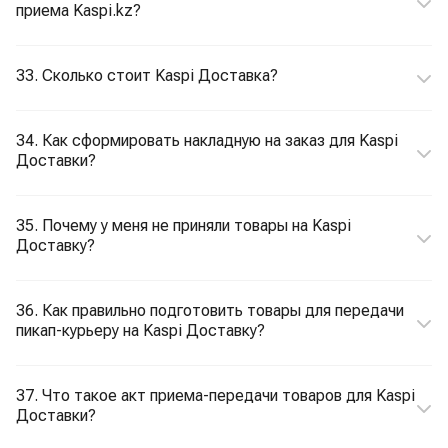
приема Kaspi.kz?
33. Сколько стоит Kaspi Доставка?
34. Как сформировать накладную на заказ для Kaspi
Доставки?
35. Почему у меня не приняли товары на Kaspi
Доставку?
36. Как правильно подготовить товары для передачи
пикап-курьеру на Kaspi Доставку?
37. Что такое акт приема-передачи товаров для Kaspi
Доставки?