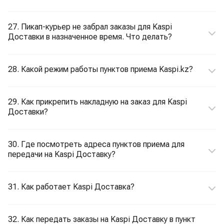
27. Пикап-курьер не забрал заказы для Kaspi
Доставки в назначенное время. Что делать?
28. Какой режим работы пунктов приема Kaspi.kz?
29. Как прикрепить накладную на заказ для Kaspi
Доставки?
30. Где посмотреть адреса пунктов приема для
передачи на Kaspi Доставку?
31. Как работает Kaspi Доставка?
32. Как передать заказы на Kaspi Доставку в пункт