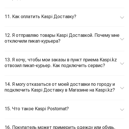
11. Как оплатить Kaspi Доставку?
12. Я отправляю товары Kaspi Доставкой. Почему мне
отключили пикап-курьера?
13. Я хочу, чтобы мои заказы в пункт приема Kaspi.kz
отвозил пикап-курьер. Как подключить сервис?
14. Я могу отказаться от моей доставки по городу и
подключить Kaspi Доставку в Магазине на Kaspi.kz?
15. Что такое Kaspi Postomat?
16. Покупатель может примерить одежду или обувь,