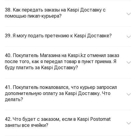
38. Как передать заказы на Kaspi Доставку с
помощью пикап-курьера?
39. Я могу подать претензию к Kaspi Доставке?
40. Покупатель Магазина на Kaspi.kz отменил заказ
после того, как я передал товар в пункт приема. Я
буду платить за Kaspi Доставку?
41. Покупатель пожаловался, что курьер запросил
дополнительную оплату за Kaspi Доставку. Что
делать?
42. Что будет с заказом, если в Kaspi Postomat
заняты все ячейки?