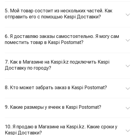
5. Мой товар состоит из нескольких частей. Как
отправить его с помощью Kaspi Доставки?
6. Я доставляю заказы самостоятельно. Я могу сам
поместить товар в Kaspi Postomat?
7. Как в Магазине на Kaspi.kz подключить Kaspi
Доставку по городу?
8. Кто может забрать заказ в Kaspi Postomat?
9. Какие размеры у ячеек в Kaspi Postomat?
10. Я продаю в Магазине на Kaspi.kz. Какие сроки у
Kaspi Доставки?