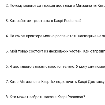
2. Почему меняются тарифы доставки в Магазине на Kasp
3. Как работает доставка в Kaspi Postomat?
4. На каком принтере можно распечатать накладные на з
5. Мой товар состоит из нескольких частей. Как отправ
6. Я доставляю заказы самостоятельно. Я могу сам поме
7. Как в Магазине на Kaspi.kz подключить Kaspi Доставку
8. Кто может забрать заказ в Kaspi Postomat?