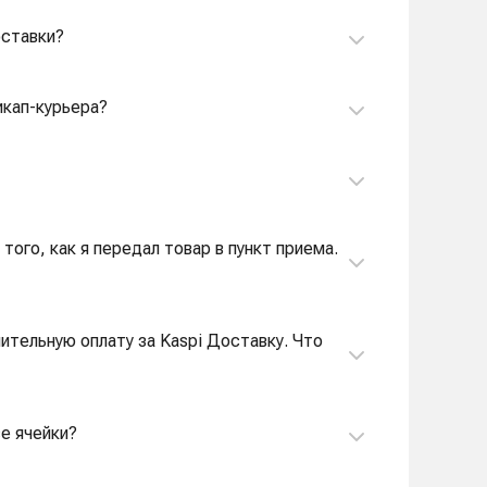
оставки?
икап-курьера?
 того, как я передал товар в пункт приема.
ительную оплату за Kaspi Доставку. Что
се ячейки?