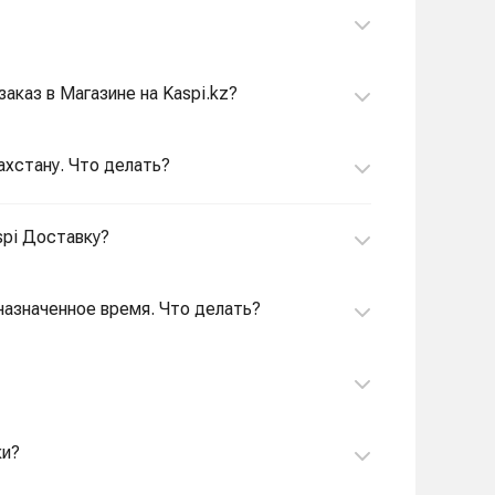
аказ в Магазине на Kaspi.kz?
ахстану. Что делать?
spi Доставку?
 назначенное время. Что делать?
ки?