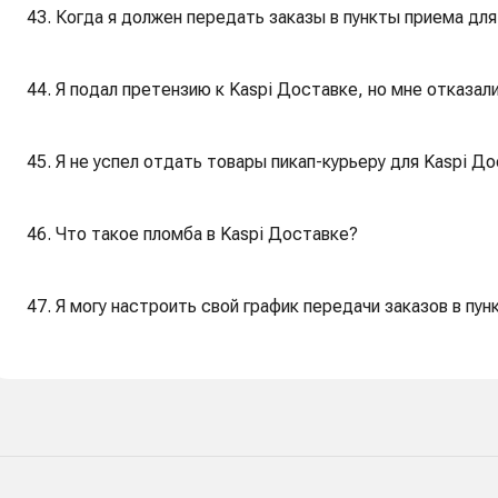
43. Когда я должен передать заказы в пункты приема дл
44. Я подал претензию к Kaspi Доставке, но мне отказал
45. Я не успел отдать товары пикап-курьеру для Kaspi Д
46. Что такое пломба в Kaspi Доставке?
47. Я могу настроить свой график передачи заказов в пу