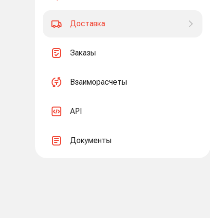
Доставка
Заказы
Взаиморасчеты
API
Документы