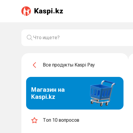
Все продукты Kaspi Pay
Магазин на
Kaspi.kz
Топ 10 вопросов