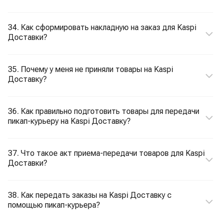
34. Как сформировать накладную на заказ для Kaspi
Доставки?
35. Почему у меня не приняли товары на Kaspi
Доставку?
36. Как правильно подготовить товары для передачи
пикап-курьеру на Kaspi Доставку?
37. Что такое акт приема-передачи товаров для Kaspi
Доставки?
38. Как передать заказы на Kaspi Доставку с
помощью пикап-курьера?