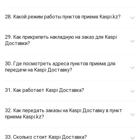
28. Какой режим работы пунктов приема Kaspi.kz?
29. Как прикрепить накладную на заказ для Kaspi
Доставки?
30. Где посмотреть адреса пунктов приема для
передачи на Kaspi Доставку?
31. Как работает Kaspi Доставка?
32. Как передать заказы на Kaspi Доставку в пункт
приема Kaspi.kz?
33. Сколько стоит Kaspi Доставка?