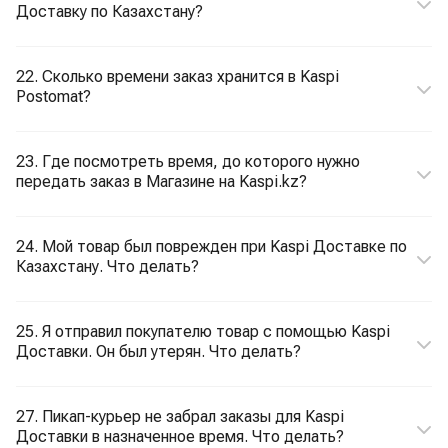
Доставку по Казахстану?
22. Сколько времени заказ хранится в Kaspi
Postomat?
23. Где посмотреть время, до которого нужно
передать заказ в Магазине на Kaspi.kz?
24. Мой товар был поврежден при Kaspi Доставке по
Казахстану. Что делать?
25. Я отправил покупателю товар с помощью Kaspi
Доставки. Он был утерян. Что делать?
27. Пикап-курьер не забрал заказы для Kaspi
Доставки в назначенное время. Что делать?