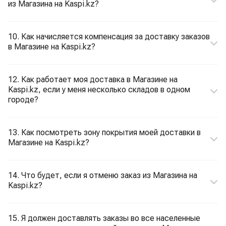
из Магазина на Kaspi.kz?
10. Как начисляется компенсация за доставку заказов
в Магазине на Kaspi.kz?
12. Как работает моя доставка в Магазине на
Kaspi.kz, если у меня несколько складов в одном
городе?
13. Как посмотреть зону покрытия моей доставки в
Магазине на Kaspi.kz?
14. Что будет, если я отменю заказ из Магазина на
Kaspi.kz?
15. Я должен доставлять заказы во все населенные