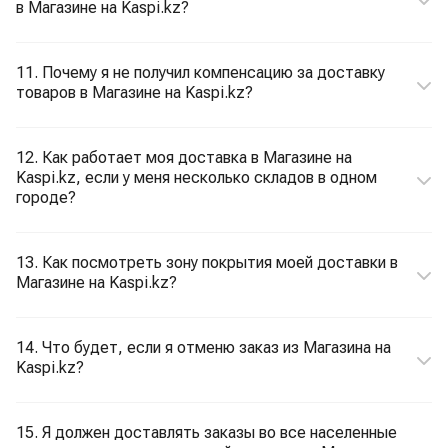
в Магазине на Kaspi.kz?
11. Почему я не получил компенсацию за доставку
товаров в Магазине на Kaspi.kz?
12. Как работает моя доставка в Магазине на
Kaspi.kz, если у меня несколько складов в одном
городе?
13. Как посмотреть зону покрытия моей доставки в
Магазине на Kaspi.kz?
14. Что будет, если я отменю заказ из Магазина на
Kaspi.kz?
15. Я должен доставлять заказы во все населенные