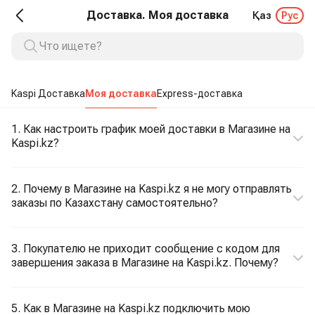
Доставка. Моя доставка
Қаз
Рус
Kaspi Доставка
Моя доставка
Express-доставка
1. Как настроить график моей доставки в Магазине на
Kaspi.kz?
2. Почему в Магазине на Kaspi.kz я не могу отправлять
заказы по Казахстану самостоятельно?
3. Покупателю не приходит сообщение с кодом для
завершения заказа в Магазине на Kaspi.kz. Почему?
5. Как в Магазине на Kaspi.kz подключить мою