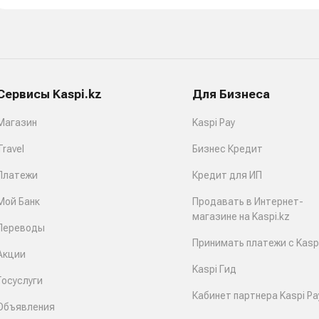
Сервисы Kaspi.kz
Для Бизнеса
Магазин
Kaspi Pay
Travel
Бизнес Кредит
Платежи
Кредит для ИП
Мой Банк
Продавать в Интернет-
магазине на Kaspi.kz
Переводы
Принимать платежи с Kaspi
Акции
Kaspi Гид
Госуслуги
Кабинет партнера Kaspi Pa
Объявления