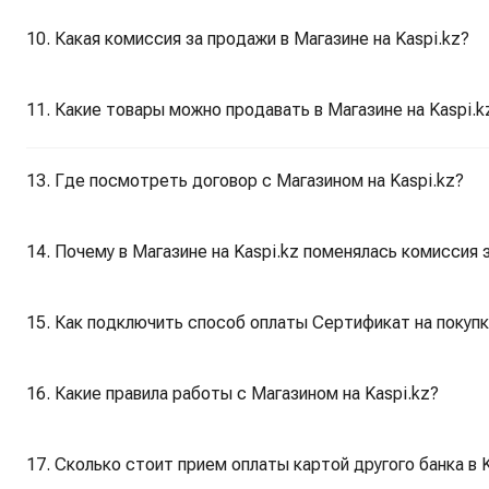
10. Какая комиссия за продажи в Магазине на Kaspi.kz?
11. Какие товары можно продавать в Магазине на Kaspi.k
13. Где посмотреть договор с Магазином на Kaspi.kz?
14. Почему в Магазине на Kaspi.kz поменялась комиссия 
15. Как подключить способ оплаты Сертификат на покупки
16. Какие правила работы с Магазином на Kaspi.kz?
17. Сколько стоит прием оплаты картой другого банка в 