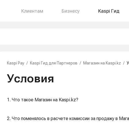
Клиентам
Бизнесу
Kaspi Гид
Kaspi Pay
/
Kaspi Гид для Партнеров
/
Магазин на Kaspi.kz
/
У
Условия
1. Что такое Магазин на Kaspi.kz?
2. Что поменялось в расчете комиссии за продажу в Магаз