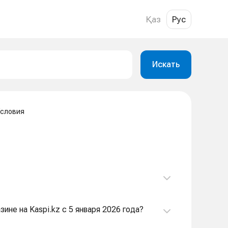
Қаз
Рус
Искать
словия
ине на Kaspi.kz с 5 января 2026 года?