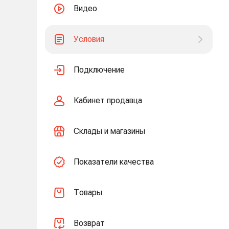
Видео
Условия
Подключение
Кабинет продавца
Склады и магазины
Показатели качества
Товары
Возврат