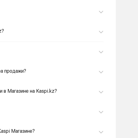
z?
за продажи?
 в Магазине на Kaspi.kz?
Kaspi Магазине?