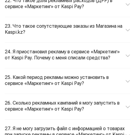
22. Что такое доля рекламных расходов (ДРР) в
сервисе «Маркетинг» от Kaspi Pay?
23. Что такое сопутствующие заказы из Магазина на
Kaspi.kz?
24. Я приостановил рекламу в сервисе «Маркетинг»
от Kaspi Pay. Почему с меня списали средства?
25. Какой период рекламы можно установить в
сервисе «Маркетинг» от Kaspi Pay?
26. Сколько рекламных кампаний я могу запустить в
сервисе «Маркетинг» от Kaspi Pay?
27. Я не могу загрузить файл с информацией о товарах
при запуске рекламы в сервисе «Маркетинг» от Kaspi