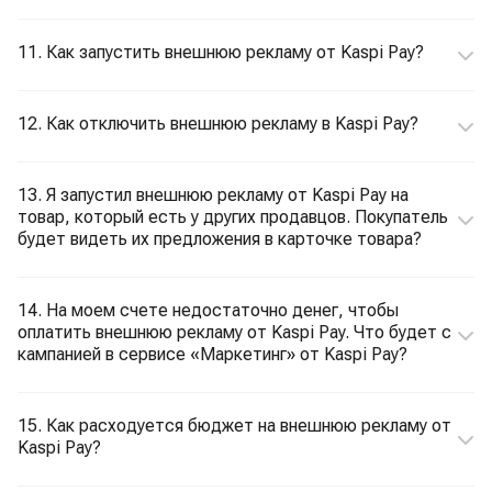
11. Как запустить внешнюю рекламу от Kaspi Pay?
12. Как отключить внешнюю рекламу в Kaspi Pay?
13. Я запустил внешнюю рекламу от Kaspi Pay на
товар, который есть у других продавцов. Покупатель
будет видеть их предложения в карточке товара?
14. На моем счете недостаточно денег, чтобы
оплатить внешнюю рекламу от Kaspi Pay. Что будет с
кампанией в сервисе «Маркетинг» от Kaspi Pay?
15. Как расходуется бюджет на внешнюю рекламу от
Kaspi Pay?