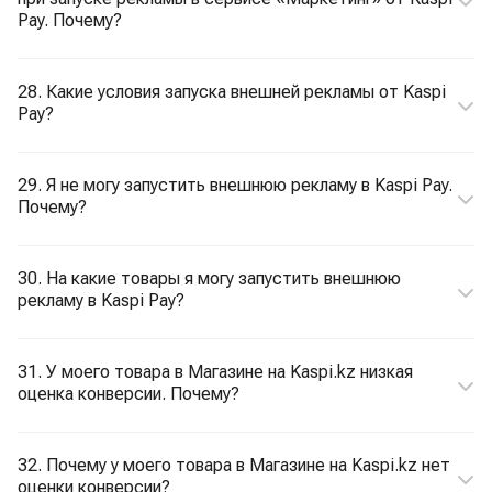
Pay. Почему?
28. Какие условия запуска внешней рекламы от Kaspi
Pay?
29. Я не могу запустить внешнюю рекламу в Kaspi Pay.
Почему?
30. На какие товары я могу запустить внешнюю
рекламу в Kaspi Pay?
31. У моего товара в Магазине на Kaspi.kz низкая
оценка конверсии. Почему?
32. Почему у моего товара в Магазине на Kaspi.kz нет
оценки конверсии?