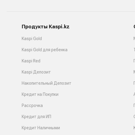
Продукты Kaspi.kz
Kaspi Gold
Kaspi Gold для ребенка
Kaspi Red
Kaspi Депозит
Накопительный Депозит
Кредит на Покупки
Рассрочка
Кредит для ИП
Кредит Наличными