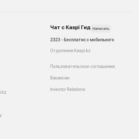
Чат с Kaspi Гид
Написать
2323 - Бесплатно с мобильного
Отделения Kaspi.kz
Пользовательское соглашение
Вакансии
Investor Relations
.kz
y