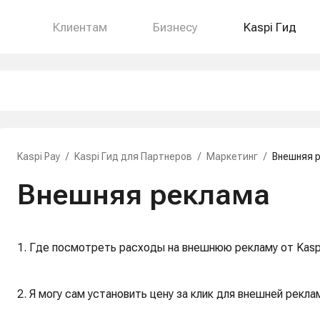
Клиентам
Бизнесу
Kaspi Гид
Kaspi Pay
/
Kaspi Гид для Партнеров
/
Маркетинг
/
Внешняя 
Внешняя реклама
1. Где посмотреть расходы на внешнюю рекламу от Kasp
2. Я могу сам установить цену за клик для внешней рекла