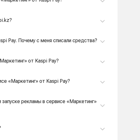
i.kz?
spi Pay. Почему с меня списали средства?
Маркетинг» от Kaspi Pay?
исе «Маркетинг» от Kaspi Pay?
ри запуске рекламы в сервисе «Маркетинг»
?