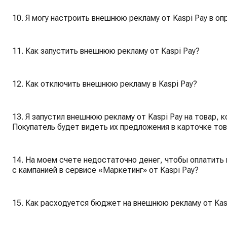
10. Я могу настроить внешнюю рекламу от Kaspi Pay в о
11. Как запустить внешнюю рекламу от Kaspi Pay?
12. Как отключить внешнюю рекламу в Kaspi Pay?
13. Я запустил внешнюю рекламу от Kaspi Pay на товар, 
Покупатель будет видеть их предложения в карточке то
14. На моем счете недостаточно денег, чтобы оплатить 
с кампанией в сервисе «Маркетинг» от Kaspi Pay?
15. Как расходуется бюджет на внешнюю рекламу от Kas