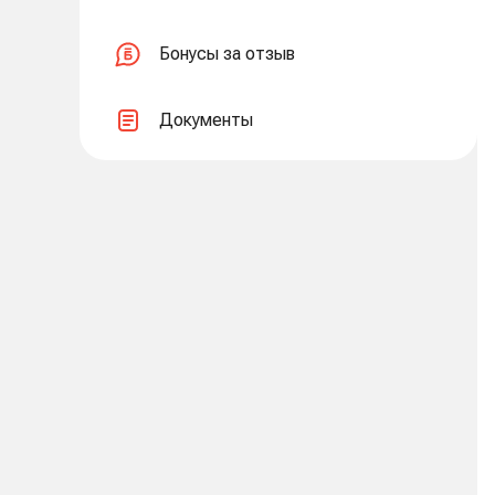
Бонусы за отзыв
Документы