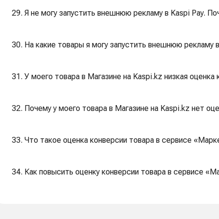
29. Я не могу запустить внешнюю рекламу в Kaspi Pay. П
30. На какие товары я могу запустить внешнюю рекламу в
31. У моего товара в Магазине на Kaspi.kz низкая оценка
32. Почему у моего товара в Магазине на Kaspi.kz нет оц
33. Что такое оценка конверсии товара в сервисе «Марке
34. Как повысить оценку конверсии товара в сервисе «Ма