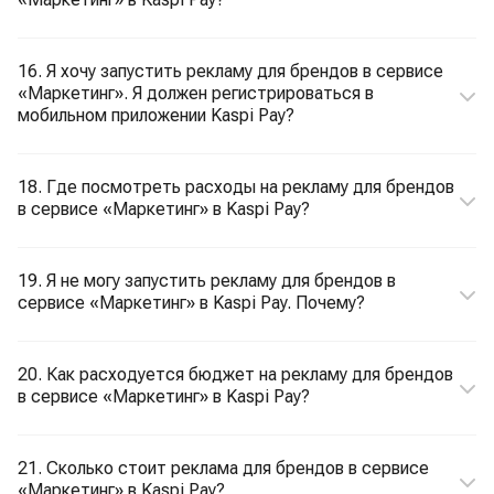
16. Я хочу запустить рекламу для брендов в сервисе
«Маркетинг». Я должен регистрироваться в
мобильном приложении Kaspi Pay?
18. Где посмотреть расходы на рекламу для брендов
в сервисе «Маркетинг» в Kaspi Pay?
19. Я не могу запустить рекламу для брендов в
сервисе «Маркетинг» в Kaspi Pay. Почему?
20. Как расходуется бюджет на рекламу для брендов
в сервисе «Маркетинг» в Kaspi Pay?
21. Сколько стоит реклама для брендов в сервисе
«Маркетинг» в Kaspi Pay?