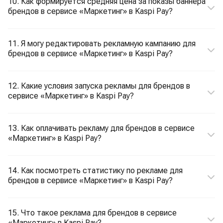
10. Как формируется средняя цена за показы баннера
брендов в сервисе «Маркетинг» в Kaspi Pay?
11. Я могу редактировать рекламную кампанию для
брендов в сервисе «Маркетинг» в Kaspi Pay?
12. Какие условия запуска рекламы для брендов в
сервисе «Маркетинг» в Kaspi Pay?
13. Как оплачивать рекламу для брендов в сервисе
«Маркетинг» в Kaspi Pay?
14. Как посмотреть статистику по рекламе для
брендов в сервисе «Маркетинг» в Kaspi Pay?
15. Что такое реклама для брендов в сервисе
«Маркетинг» в Kaspi Pay?