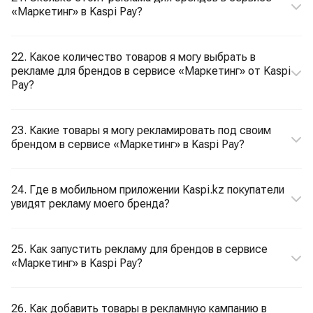
«Маркетинг» в Kaspi Pay?
22. Какое количество товаров я могу выбрать в
рекламе для брендов в сервисе «Маркетинг» от Kaspi
Pay?
23. Какие товары я могу рекламировать под своим
брендом в сервисе «Маркетинг» в Kaspi Pay?
24. Где в мобильном приложении Kaspi.kz покупатели
увидят рекламу моего бренда?
25. Как запустить рекламу для брендов в сервисе
«Маркетинг» в Kaspi Pay?
26. Как добавить товары в рекламную кампанию в