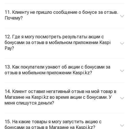
11. Клиенту не пришло сообщение о бонусе за отзыв.
Почему?
12. Где я могу посмотреть результаты акции с
бонусами за отзыв в мобильном приложении Kaspi
Pay?
13. Как покупатели узнают об акции с бонусами за
отзыв в мобильном приложении Kaspi.kz?
14. Клиент оставил негативный отзыв на мой товар в
Магазине на Kaspi.kz во время акции с бонусами. У
меня спишутся деньги?
15. На какие товары я могу запустить акцию с
бонусами за отзыв в Магазине на Kaspi.kz?