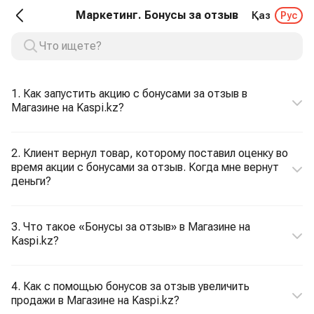
Маркетинг. Бонусы за отзыв
Қаз
Рус
1. Как запустить акцию с бонусами за отзыв в
Магазине на Kaspi.kz?
2. Клиент вернул товар, которому поставил оценку во
время акции с бонусами за отзыв. Когда мне вернут
деньги?
3. Что такое «Бонусы за отзыв» в Магазине на
Kaspi.kz?
4. Как с помощью бонусов за отзыв увеличить
продажи в Магазине на Kaspi.kz?