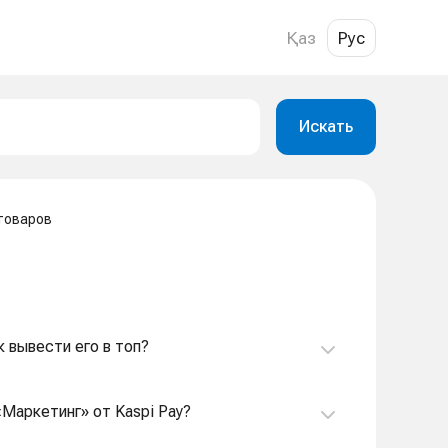
Қаз
Рус
Искать
товаров
ак вывести его в топ?
«Маркетинг» от Kaspi Pay?