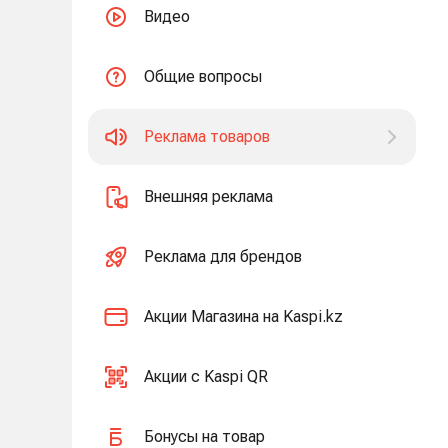
Видео
Общие вопросы
Реклама товаров
Внешняя реклама
Реклама для брендов
Акции Магазина на Kaspi.kz
Акции c Kaspi QR
Бонусы на товар