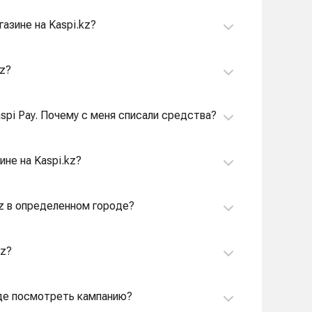
азине на Kaspi.kz?
kz?
spi Pay. Почему с меня списали средства?
не на Kaspi.kz?
kz в определенном городе?
kz?
 Где посмотреть кампанию?