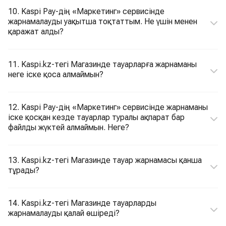
10. Kaspi Pay-дің «Маркетинг» сервисінде
жарнамалауды уақытша тоқтаттым. Не үшін менен
қаражат алды?
11. Kaspi.kz-тегі Магазинде тауарларға жарнаманы
неге іске қоса алмаймын?
12. Kaspi Pay-дің «Маркетинг» сервисінде жарнаманы
іске қосқан кезде тауарлар туралы ақпарат бар
файлды жүктей алмаймын. Неге?
13. Kaspi.kz-тегі Магазинде тауар жарнамасы қанша
тұрады?
14. Kaspi.kz-тегі Магазинде тауарларды
жарнамалауды қалай өшіреді?