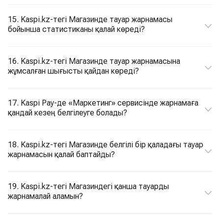
15. Kaspi.kz-тегі Магазинде тауар жарнамасы
бойынша статистиканы қалай көреді?
16. Kaspi.kz-тегі Магазинде тауар жарнамасына
жұмсалған шығысты қайдан көреді?
17. Kaspi Pay-де «Маркетинг» сервисінде жарнамаға
қандай кезең белгілеуге болады?
18. Kaspi.kz-тегі Магазинде белгілі бір қаладағы тауар
жарнамасын қалай баптайды?
19. Kaspi.kz-тегі Магазиндегі қанша тауарды
жарнамалай аламын?