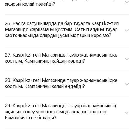
ақысын қалай төлейді?
26. Басқа сатушыларда да бар тауарға Kaspi.kz-тегі
Магазинде жарнаманы қостым. Сатып алушы тауар
карточкасында олардың ұсыныстарын көре ме?
27. Kaspi.kz-тегі Магазинде тауар жарнамасын іске
қостым. Кампанияны қайдан көреді?
28. Kaspi.kz-тегі Магазинде тауар жарнамасын іске
қостым. Кампанияны қалай өңдейді?
29. Kaspi.kz-тегі Магазиндегі тауар жарнамасының
ақысын төлеу үшін шотымда ақша жеткіліксіз.
Кампанияға не болады?