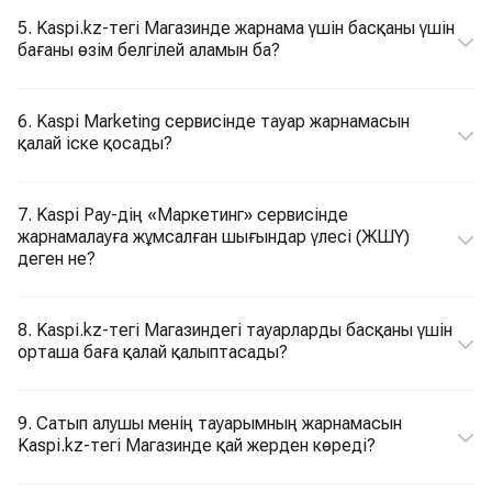
5. Kaspi.kz-тегі Магазинде жарнама үшін басқаны үшін
бағаны өзім белгілей аламын ба?
6. Kaspi Marketing сервисінде тауар жарнамасын
қалай іске қосады?
7. Kaspi Pay-дің «Маркетинг» сервисінде
жарнамалауға жұмсалған шығындар үлесі (ЖШҮ)
деген не?
8. Kaspi.kz-тегі Магазиндегі тауарларды басқаны үшін
орташа баға қалай қалыптасады?
9. Сатып алушы менің тауарымның жарнамасын
Kaspi.kz-тегі Магазинде қай жерден көреді?