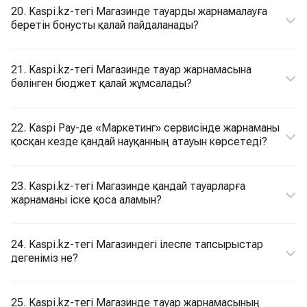
20. Kaspi.kz-тегі Магазинде тауарды жарнамалауға
беретін бонусты қалай пайдаланады?
21. Kaspi.kz-тегі Магазинде тауар жарнамасына
бөлінген бюджет қалай жұмсалады?
22. Kaspi Pay-де «Маркетинг» сервисінде жарнаманы
қосқан кезде қандай науқанның атауын көрсетеді?
23. Kaspi.kz-тегі Магазинде қандай тауарларға
жарнаманы іске қоса аламын?
24. Kaspi.kz-тегі Магазиндегі ілеспе тапсырыстар
дегеніміз не?
25. Kaspi.kz-тегі Магазинде тауар жарнамасының