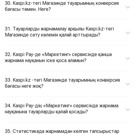
30. Kaspi.kz-тегі Магазинде тауарымның конверсия
бағасы төмен. Неге?
31. Тауарларды жарнамалау арқылы Kaspi.kz-тегі
Магазинде сату көлемін қалай арттырады?
32. Kaspi Pay-де «Маркетинг» сервисінде қанша
жарнама науқанын іске қоса аламын?
33. Kaspi.kz -тегі Магазинде тауарымның конверсия
бағасы неге жоқ?
34. Kaspi Pay-дің «Маркетинг» сервисінде жарнама
науқанына тауарларды қалай қосады?
35. Статистикада жарнамадан келген тапсырыстар