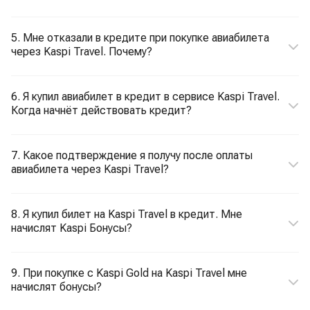
5. Мне отказали в кредите при покупке авиабилета
через Kaspi Travel. Почему?
6. Я купил авиабилет в кредит в сервисе Kaspi Travel.
Когда начнёт действовать кредит?
7. Какое подтверждение я получу после оплаты
авиабилета через Kaspi Travel?
8. Я купил билет на Kaspi Travel в кредит. Мне
начислят Kaspi Бонусы?
9. При покупке с Kaspi Gold на Kaspi Travel мне
начислят бонусы?