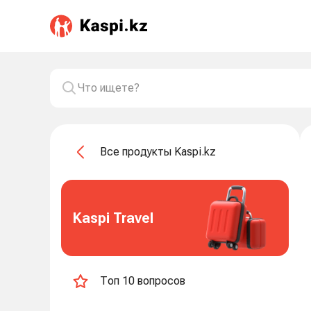
Все продукты Kaspi.kz
Kaspi Travel
Топ 10 вопросов