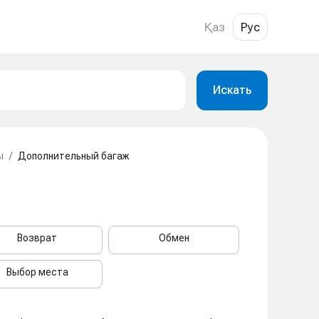
Қаз
Рус
Искать
ы
/
Дополнительный багаж
Возврат
Обмен
Выбор места