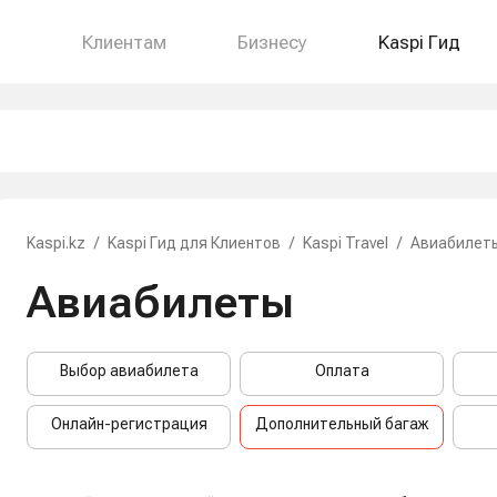
Клиентам
Бизнесу
Kaspi Гид
Kaspi.kz
/
Kaspi Гид для Клиентов
/
Kaspi Travel
/
Авиабилет
Авиабилеты
Выбор авиабилета
Оплата
Онлайн-регистрация
Дополнительный багаж