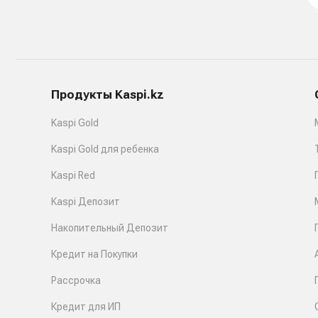
Продукты Kaspi.kz
Kaspi Gold
Kaspi Gold для ребенка
Kaspi Red
Kaspi Депозит
Накопительный Депозит
Кредит на Покупки
Рассрочка
Кредит для ИП