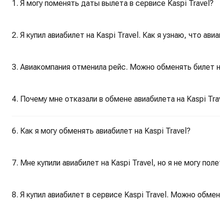
1. Я могу поменять даты вылета в сервисе Kaspi Travel?
2. Я купил авиабилет на Kaspi Travel. Как я узнаю, что а
3. Авиакомпания отменила рейс. Можно обменять билет на
4. Почему мне отказали в обмене авиабилета на Kaspi Tra
6. Как я могу обменять авиабилет на Kaspi Travel?
7. Мне купили авиабилет на Kaspi Travel, но я не могу по
8. Я купил авиабилет в сервисе Kaspi Travel. Можно обм