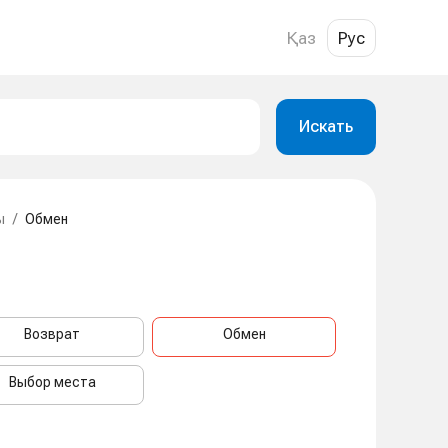
Қаз
Рус
Искать
ы
/
Обмен
Возврат
Обмен
Выбор места