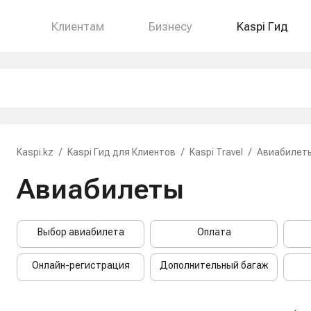
Клиентам
Бизнесу
Kaspi Гид
Kaspi.kz
/
Kaspi Гид для Клиентов
/
Kaspi Travel
/
Авиабилет
Авиабилеты
Выбор авиабилета
Оплата
Онлайн-регистрация
Дополнительный багаж