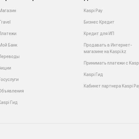
Магазин
Kaspi Pay
Travel
Бизнес Кредит
Платежи
Кредит для ИП
Мой Банк
Продавать в Интернет-
магазине на Kaspi.kz
Переводы
Принимать платежи с Kaspi
Акции
Kaspi Гид
Госуслуги
Кабинет партнера Kaspi Pa
Объявления
Kaspi Гид