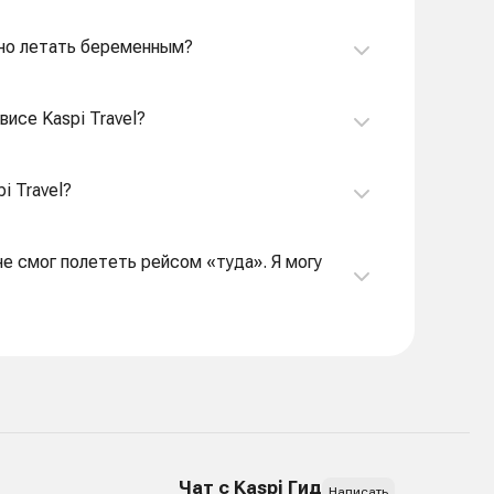
ожно летать беременным?
висе Kaspi Travel?
i Travel?
 не смог полететь рейсом «туда». Я могу
Чат с Kaspi Гид
Написать