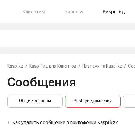
Клиентам
Бизнесу
Kaspi Гид
Kaspi.kz
/
Kaspi Гид для Клиентов
/
Платежи на Kaspi.kz
/
Со
Сообщения
Общие вопросы
Push-уведомления
1. Как удалить сообщение в приложении Kaspi.kz?