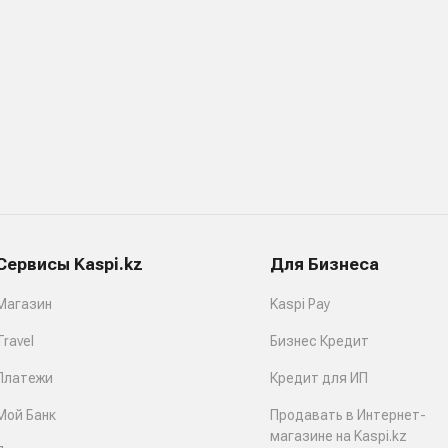
Сервисы Kaspi.kz
Для Бизнеса
Магазин
Kaspi Pay
Travel
Бизнес Кредит
Платежи
Кредит для ИП
Мой Банк
Продавать в Интернет-
магазине на Kaspi.kz