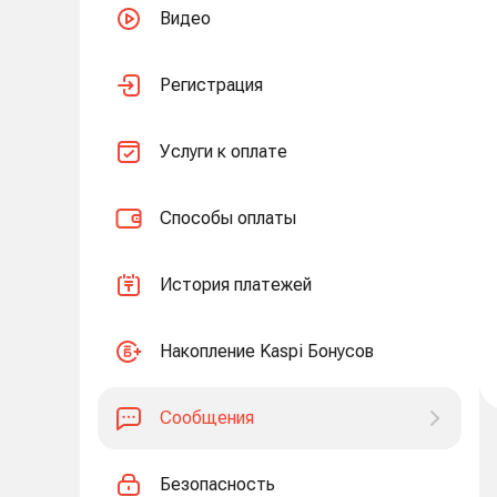
Видео
Регистрация
Услуги к оплате
Способы оплаты
История платежей
Накопление Kaspi Бонусов
Сообщения
Безопасность