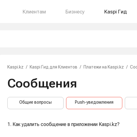
Клиентам
Бизнесу
Kaspi Гид
Kaspi.kz
/
Kaspi Гид для Клиентов
/
Платежи на Kaspi.kz
/
Со
Сообщения
Общие вопросы
Push-уведомления
1. Как удалить сообщение в приложении Kaspi.kz?