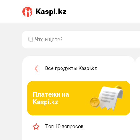
Все продукты Kaspi.kz
Платежи на
Kaspi.kz
Топ 10 вопросов