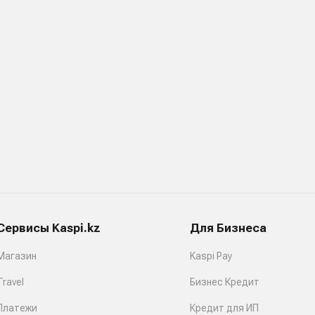
Сервисы Kaspi.kz
Для Бизнеса
Магазин
Kaspi Pay
Travel
Бизнес Кредит
Платежи
Кредит для ИП