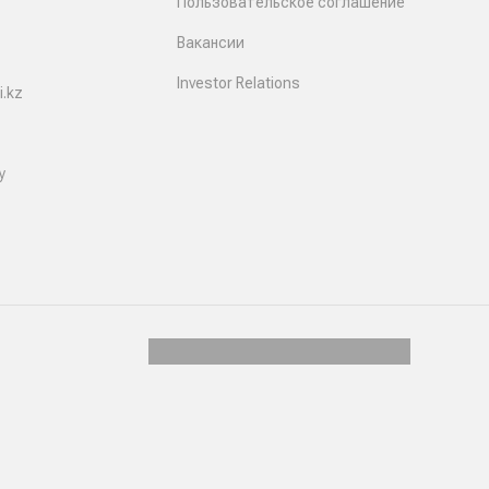
Пользовательское соглашение
Вакансии
Investor Relations
.kz
y