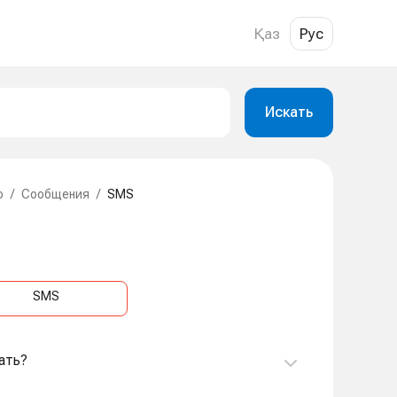
Қаз
Рус
Искать
о
/
Сообщения
/
SMS
SMS
ать?