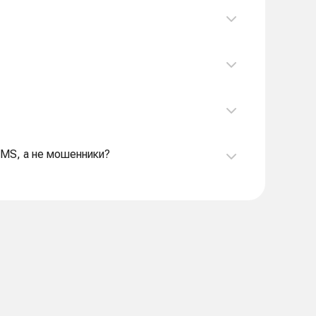
 SMS, а не мошенники?