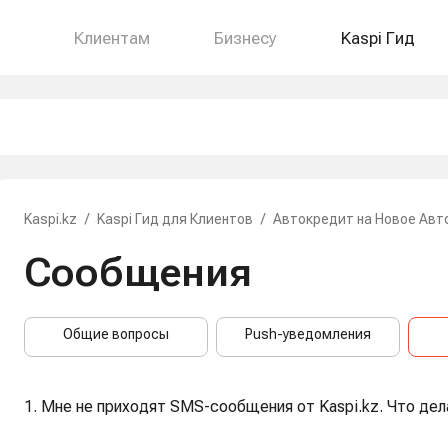
Клиентам
Бизнесу
Kaspi Гид
Kaspi.kz
/
Kaspi Гид для Клиентов
/
Автокредит на Новое Авт
Сообщения
Общие вопросы
Push-уведомления
1. Мне не приходят SMS-сообщения от Kaspi.kz. Что дел