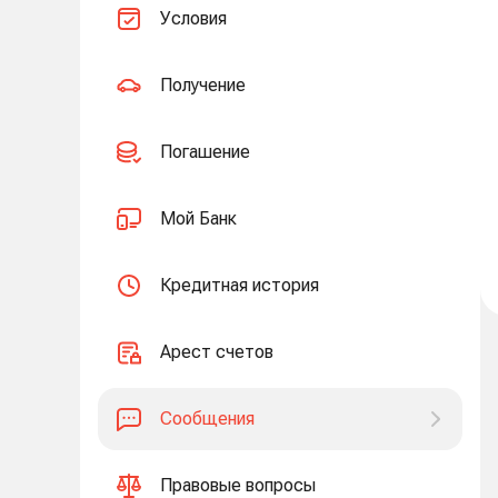
Условия
Получение
Погашение
Мой Банк
Кредитная история
Арест счетов
Сообщения
Правовые вопросы