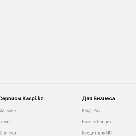
Сервисы Kaspi.kz
Для Бизнеса
Магазин
Kaspi Pay
Travel
Бизнес Кредит
Платежи
Кредит для ИП