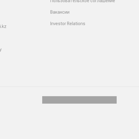
Пользовательское соглашение
Вакансии
Investor Relations
.kz
y