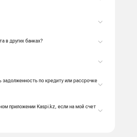
та в других банках?
ить задолженность по кредиту или рассрочке
ном приложении Kaspi.kz, если на мой счет