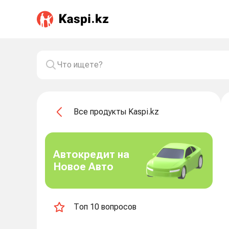
Все продукты Kaspi.kz
Автокредит на
Новое Авто
Топ 10 вопросов