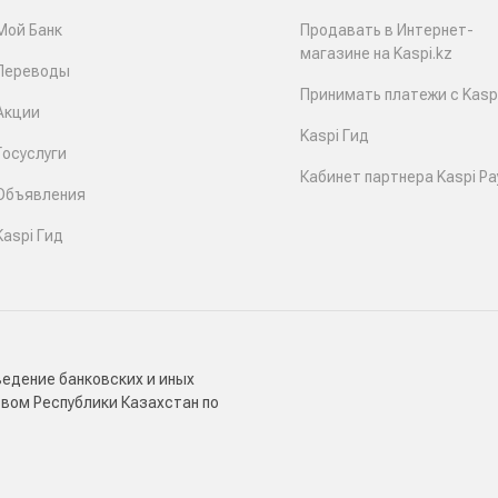
Мой Банк
Продавать в Интернет-
магазине на Kaspi.kz
Переводы
Принимать платежи с Kaspi
Акции
Kaspi Гид
Госуслуги
Кабинет партнера Kaspi Pa
Объявления
Kaspi Гид
ведение банковских и иных
твом Республики Казахстан по