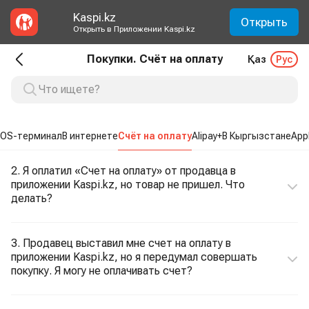
Kaspi.kz
Открыть
Открыть в Приложении Kaspi.kz
Покупки. Счёт на оплату
Қаз
Рус
POS-терминал
В интернете
Счёт на оплату
Alipay+
В Кыргызстане
App
2. Я оплатил «Счет на оплату» от продавца в
приложении Kaspi.kz, но товар не пришел. Что
делать?
3. Продавец выставил мне счет на оплату в
приложении Kaspi.kz, но я передумал совершать
покупку. Я могу не оплачивать счет?