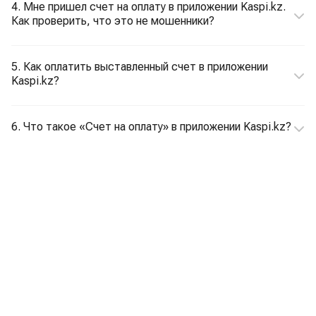
4. Мне пришел счет на оплату в приложении Kaspi.kz.
Как проверить, что это не мошенники?
5. Как оплатить выставленный счет в приложении
Kaspi.kz?
6. Что такое «Cчет на оплату» в приложении Kaspi.kz?