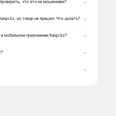
к проверить, что это не мошенники?
Kaspi.kz, но товар не пришел. Что делать?
» в мобильном приложении Kaspi.kz?
z?