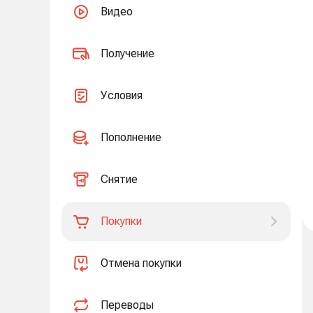
Видео
Получение
Условия
Пополнение
Снятие
Покупки
Отмена покупки
Переводы