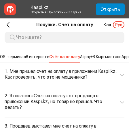
Kaspi.kz
Открыть
Открыть в Приложении Kaspi.kz
Покупки. Счёт на оплату
Қаз
Рус
POS-терминал
В интернете
Счёт на оплату
Alipay+
В Кыргызстане
App
1. Мне пришел счет на оплату в приложении Kaspi.kz.
Как проверить, что это не мошенники?
2. Я оплатил «Счет на оплату» от продавца в
приложении Kaspi.kz, но товар не пришел. Что
делать?
3. Продавец выставил мне счет на оплату в