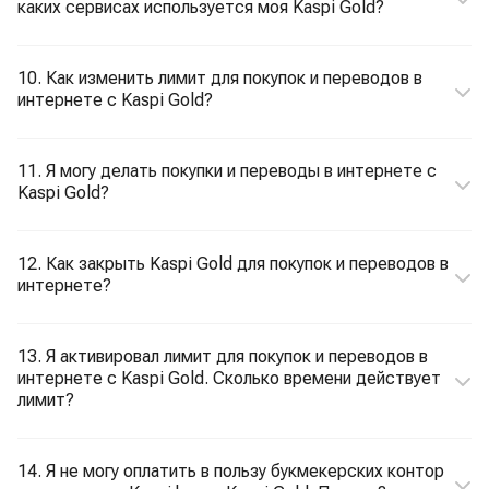
каких сервисах используется моя Kaspi Gold?
10. Как изменить лимит для покупок и переводов в
интернете с Kaspi Gold?
11. Я могу делать покупки и переводы в интернете с
Kaspi Gold?
12. Как закрыть Kaspi Gold для покупок и переводов в
интернете?
13. Я активировал лимит для покупок и переводов в
интернете с Kaspi Gold. Сколько времени действует
лимит?
14. Я не могу оплатить в пользу букмекерских контор