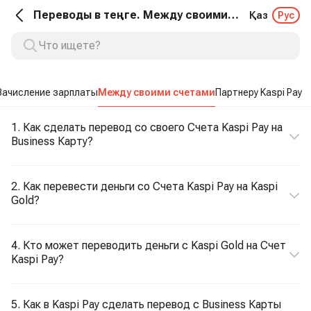
Переводы в теңге. Между своими счетами
Қаз
Рус
Зачисление зарплаты
Между своими счетами
Партнеру Kaspi Pay
1. Как сделать перевод со своего Счета Kaspi Pay на
Business Карту?
2. Как перевести деньги со Счета Kaspi Pay на Kaspi
Gold?
4. Кто может переводить деньги с Kaspi Gold на Счет
Kaspi Pay?
5. Как в Kaspi Pay сделать перевод с Business Карты