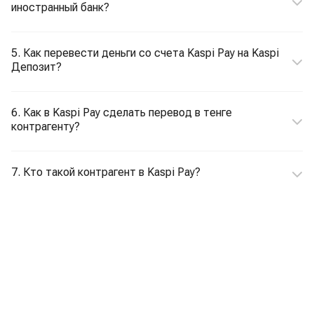
иностранный банк?
5. Как перевести деньги со счета Kaspi Pay на Kaspi
Депозит?
6. Как в Kaspi Pay сделать перевод в тенге
контрагенту?
7. Кто такой контрагент в Kaspi Pay?