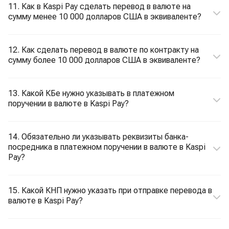
11. Как в Kaspi Pay сделать перевод в валюте на
сумму менее 10 000 долларов США в эквиваленте?
12. Как сделать перевод в валюте по контракту на
сумму более 10 000 долларов США в эквиваленте?
13. Какой КБе нужно указывать в платежном
поручении в валюте в Kaspi Pay?
14. Обязательно ли указывать реквизиты банка-
посредника в платежном поручении в валюте в Kaspi
Pay?
15. Какой КНП нужно указать при отправке перевода в
валюте в Kaspi Pay?