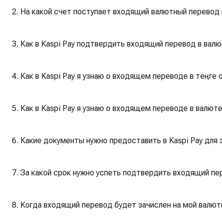
2. На какой счет поступает входящий валютный перевод 
3. Как в Kaspi Pay подтвердить входящий перевод в вал
4. Как в Kaspi Pay я узнаю о входящем переводе в теңге
5. Как в Kaspi Pay я узнаю о входящем переводе в валют
6. Какие документы нужно предоставить в Kaspi Pay для
7. За какой срок нужно успеть подтвердить входящий пер
8. Когда входящий перевод будет зачислен на мой валютн