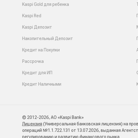
Kaspi Gold для ребенка
Kaspi Red
Kaspi Депозит
Накопительный Депозит
Кредит на Покупки
Рассрочка
Кредит для ИП
Кредит Наличными
© 2012-2026, АО «Kaspi Bank»
Лицензия
(Универсальная банковская лицензия) на про
операций №1.1.722.131 от 13.07.2026, выданная Агентс
регулированию и развитию финансового рынка