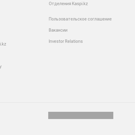
Отделения Kaspi.kz
Пользовательское соглашение
Вакансии
Investor Relations
.kz
y