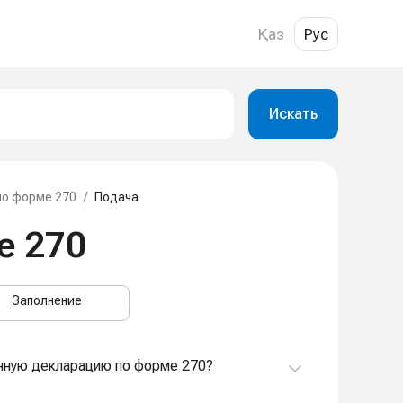
Қаз
Рус
Искать
по форме 270
/
Подача
е 270
Заполнение
енную декларацию по форме 270?