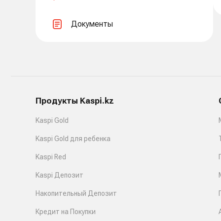
Документы
Продукты Kaspi.kz
Kaspi Gold
Kaspi Gold для ребенка
Kaspi Red
Kaspi Депозит
Накопительный Депозит
Кредит на Покупки