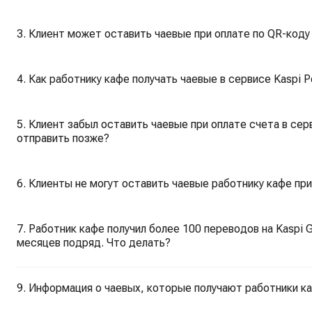
3. Клиент может оставить чаевые при оплате по QR-коду
4. Как работнику кафе получать чаевые в сервисе Kaspi 
5. Клиент забыл оставить чаевые при оплате счета в сер
отправить позже?
6. Клиенты не могут оставить чаевые работнику кафе при
7. Работник кафе получил более 100 переводов на Kaspi 
месяцев подряд. Что делать?
9. Информация о чаевых, которые получают работники ка