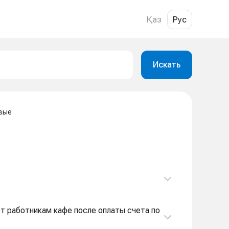
Қаз
Рус
Искать
вые
ют работникам кафе после оплаты счета по